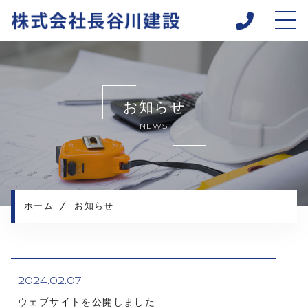
ホーム
当社について
お知らせ
キャンペーン
NEWS
求人情報
施工実績
応募の流れ
お知らせ
ホーム
お知らせ
コンテンツ
プライバシーポリシー
2024.02.07
ウェブサイトを公開しました