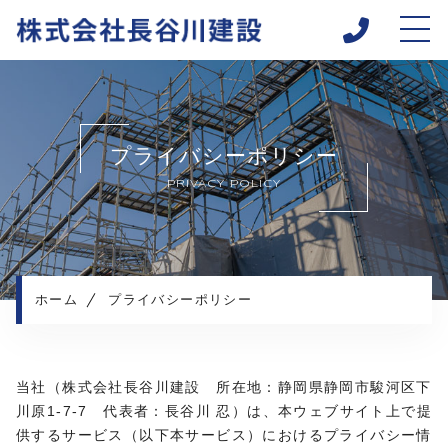
ホーム
当社について
プライバシーポリシー
キャンペーン
PRIVACY POLICY
求人情報
施工実績
応募の流れ
お知らせ
ホーム
プライバシーポリシー
コンテンツ
プライバシーポリシー
当社（株式会社長谷川建設 所在地：静岡県静岡市駿河区下
川原1-7-7 代表者：長谷川 忍）は、本ウェブサイト上で提
供するサービス（以下本サービス）におけるプライバシー情